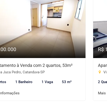
200.000
R$ 
tamento à Venda com 2 quartos, 53m²
Apar
la Juca Pedro, Catanduva-SP
Vi
rtos
1 Banheiro
1 Vaga
53 m²
2 Qua
informações
Mais