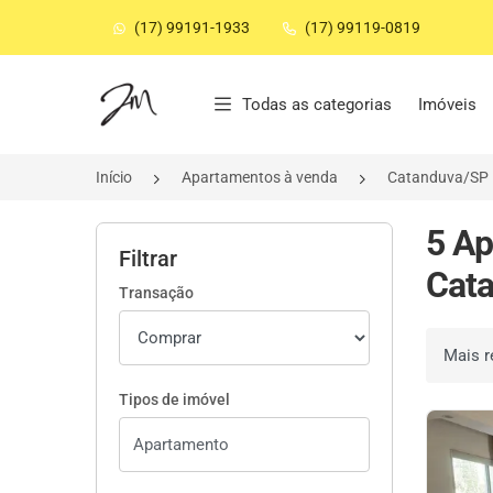
(17) 99191-1933
(17) 99119-0819
Página inicial
Todas as categorias
Imóveis
Início
Apartamentos à venda
Catanduva/SP
5 Ap
Filtrar
Cata
Transação
Ordenar 
Tipos de imóvel