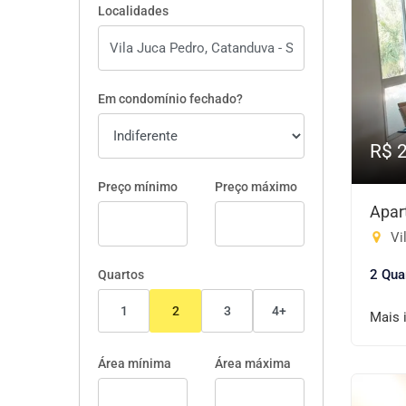
Localidades
Em condomínio fechado?
R$ 
Preço mínimo
Preço máximo
Apar
Vi
2 Qua
Quartos
1
2
3
4+
Mais 
Área mínima
Área máxima