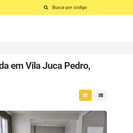
a em Vila Juca Pedro,
Mostrar resultados em 
Mostrar resultad