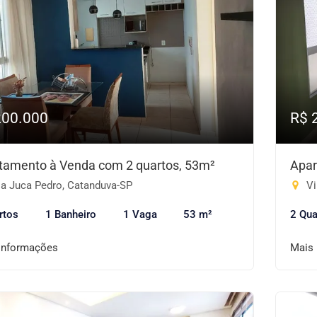
200.000
R$ 
tamento à Venda com 2 quartos, 53m²
Apar
la Juca Pedro, Catanduva-SP
Vi
rtos
1 Banheiro
1 Vaga
53 m²
2 Qua
informações
Mais