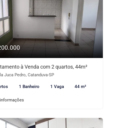
200.000
tamento à Venda com 2 quartos, 44m²
la Juca Pedro, Catanduva-SP
rtos
1 Banheiro
1 Vaga
44 m²
 informações