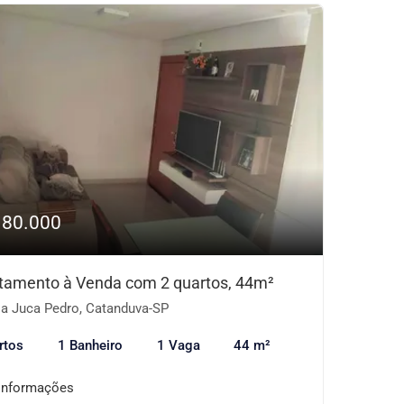
180.000
tamento à Venda com 2 quartos, 44m²
la Juca Pedro, Catanduva-SP
rtos
1 Banheiro
1 Vaga
44 m²
informações