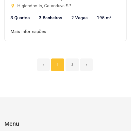
Higienópolis, Catanduva-SP
3 Quartos
3 Banheiros
2 Vagas
195 m²
Mais informações
‹
1
2
›
Menu