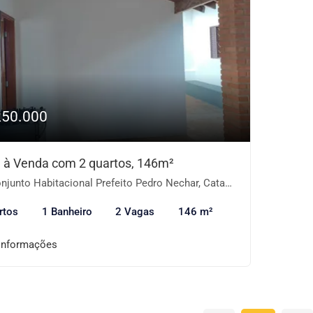
250.000
 à Venda com 2 quartos, 146m²
junto Habitacional Prefeito Pedro Nechar, Catanduva-SP
rtos
1 Banheiro
2 Vagas
146 m²
informações