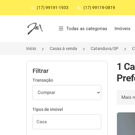
(17) 99191-1933
(17) 99119-0819
Página inicial
Todas as categorias
Imóveis
Início
Casas à venda
Catanduva/SP
C
1 Ca
Filtrar
Pref
Transação
Ordenar 
Tipos de imóvel