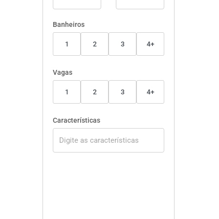
Banheiros
1
2
3
4+
Vagas
1
2
3
4+
Características