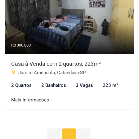
R$ 300.000
Casa à Venda com 2 quartos, 223m²
Jardim Amêndola, Catanduva-SP
2 Quartos
2 Banheiros
3 Vagas
223 m²
Mais informações
‹
1
›