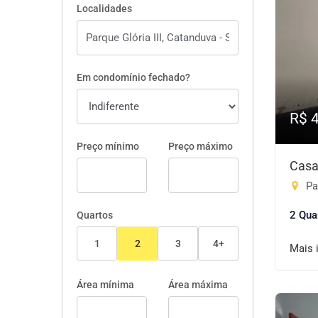
Localidades
Em condomínio fechado?
R$ 
Preço mínimo
Preço máximo
Casa
Par
2 Qua
Quartos
1
2
3
4+
Mais 
Área mínima
Área máxima