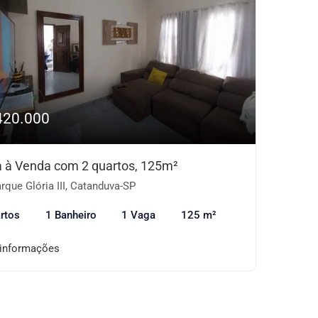
420.000
 à Venda com 2 quartos, 125m²
rque Glória III, Catanduva-SP
rtos
1 Banheiro
1 Vaga
125 m²
 informações