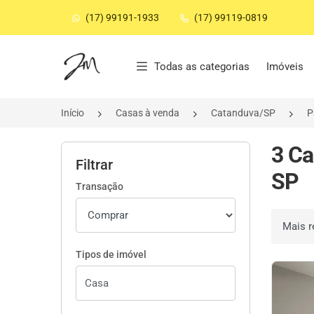
(17) 99191-1933
(17) 99119-0819
Página inicial
Todas as categorias
Imóveis
Início
Casas à venda
Catanduva/SP
P
3 Ca
Filtrar
SP
Transação
Ordenar 
Tipos de imóvel