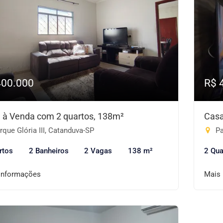
400.000
R$ 
 à Venda com 2 quartos, 138m²
Casa
que Glória III, Catanduva-SP
Pa
rtos
2 Banheiros
2 Vagas
138 m²
2 Qua
informações
Mais