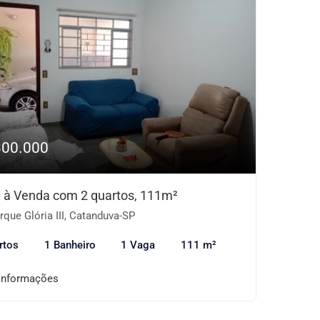
300.000
 à Venda com 2 quartos, 111m²
que Glória III, Catanduva-SP
rtos
1 Banheiro
1 Vaga
111 m²
informações