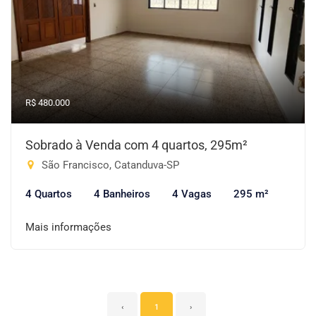
R$ 480.000
Sobrado à Venda com 4 quartos, 295m²
São Francisco, Catanduva-SP
4 Quartos
4 Banheiros
4 Vagas
295 m²
Mais informações
‹
1
›