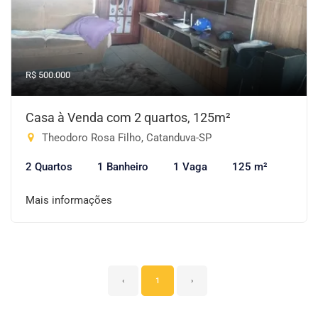
R$ 500.000
Casa à Venda com 2 quartos, 125m²
Theodoro Rosa Filho, Catanduva-SP
2 Quartos
1 Banheiro
1 Vaga
125 m²
Mais informações
‹
1
›