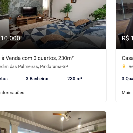
610.000
R$ 
 à Venda com 3 quartos, 230m²
Casa
rdim das Palmeiras, Pindorama-SP
Re
rtos
3 Banheiros
230 m²
3 Qua
informações
Mais