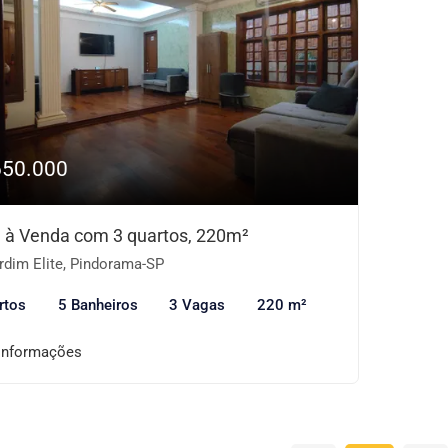
650.000
 à Venda com 3 quartos, 220m²
rdim Elite, Pindorama-SP
rtos
5 Banheiros
3 Vagas
220 m²
informações