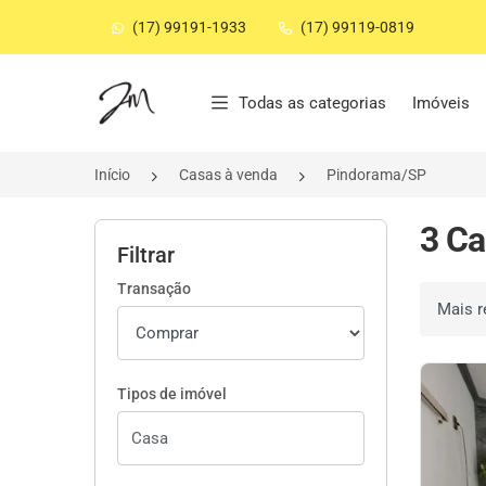
(17) 99191-1933
(17) 99119-0819
Página inicial
Todas as categorias
Imóveis
Início
Casas à venda
Pindorama/SP
3 Ca
Filtrar
Transação
Ordenar 
Tipos de imóvel