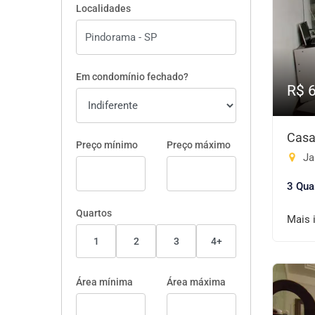
Localidades
Em condomínio fechado?
R$ 
Casa
Preço mínimo
Preço máximo
Ja
3 Qua
Quartos
Mais 
1
2
3
4+
Área mínima
Área máxima