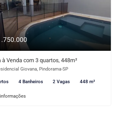
1.750.000
 à Venda com 3 quartos, 448m²
sidencial Giovana, Pindorama-SP
rtos
4 Banheiros
2 Vagas
448 m²
 informações