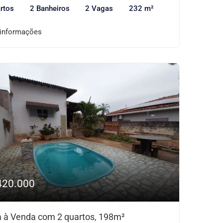
rtos
2 Banheiros
2 Vagas
232 m²
 informações
420.000
 à Venda com 2 quartos, 198m²