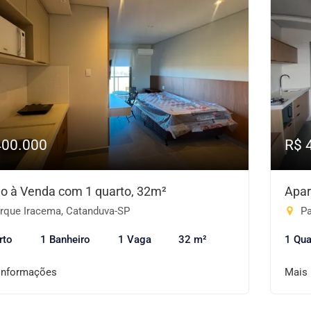
400.000
R$ 
io à Venda com 1 quarto, 32m²
Apar
rque Iracema, Catanduva-SP
Pa
rto
1 Banheiro
1 Vaga
32 m²
1 Qua
informações
Mais