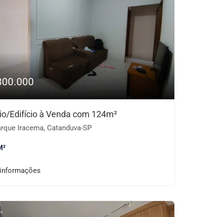
800.000
io/Edifício à Venda com 124m²
rque Iracema, Catanduva-SP
M²
 informações