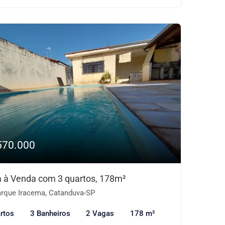
570.000
 à Venda com 3 quartos, 178m²
rque Iracema, Catanduva-SP
rtos
3 Banheiros
2 Vagas
178 m²