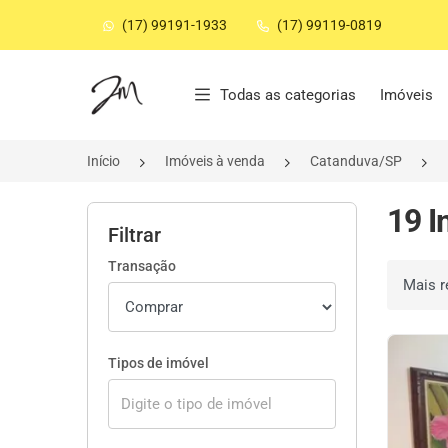
(17) 99191-1933
(17) 99119-0819
Página inicial
Todas as categorias
Imóveis
Início
Imóveis à venda
Catanduva/SP
19 I
Filtrar
Transação
Ordenar 
Tipos de imóvel