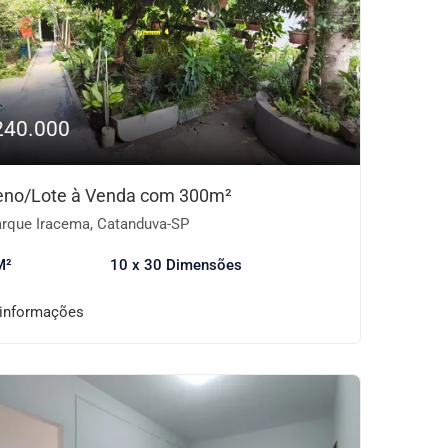
240.000
eno/Lote à Venda com 300m²
rque Iracema, Catanduva-SP
M²
10 x 30 Dimensões
 informações