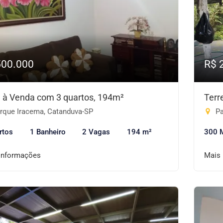
500.000
R$ 
 à Venda com 3 quartos, 194m²
Terr
rque Iracema, Catanduva-SP
Pa
rtos
1 Banheiro
2 Vagas
194 m²
300 
informações
Mais