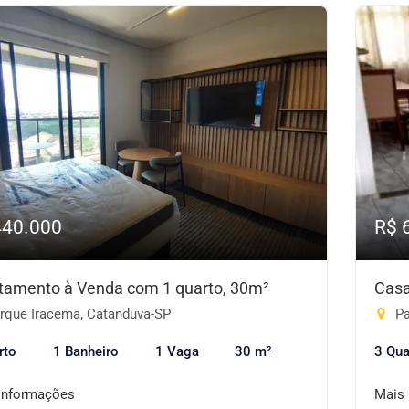
440.000
R$ 
tamento à Venda com 1 quarto, 30m²
Casa
rque Iracema, Catanduva-SP
Pa
rto
1 Banheiro
1 Vaga
30 m²
3 Qua
informações
Mais