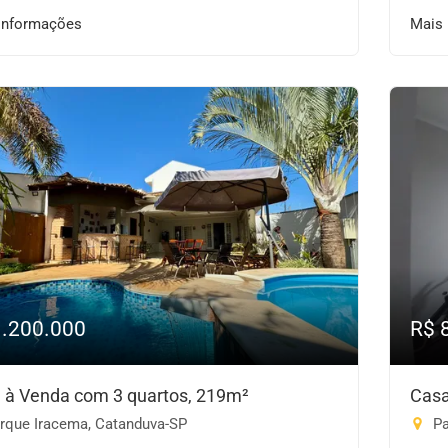
informações
Mais
1.200.000
R$ 
 à Venda com 3 quartos, 219m²
Casa
rque Iracema, Catanduva-SP
Pa