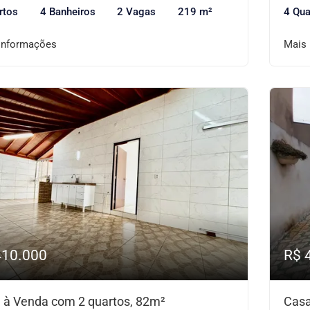
rtos
4 Banheiros
2 Vagas
219 m²
4 Qua
informações
Mais
410.000
R$ 
 à Venda com 2 quartos, 82m²
Casa