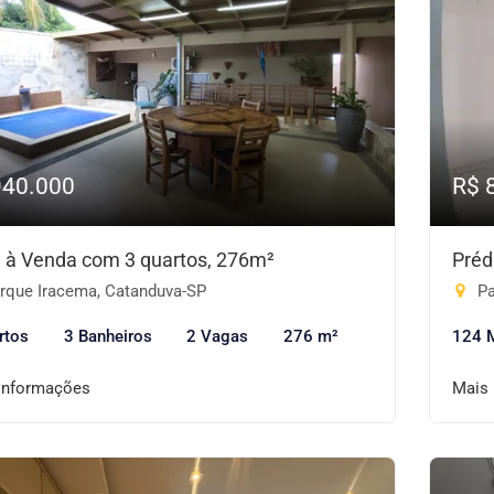
940.000
R$ 
 à Venda com 3 quartos, 276m²
Préd
rque Iracema, Catanduva-SP
Pa
rtos
3 Banheiros
2 Vagas
276 m²
124 
informações
Mais