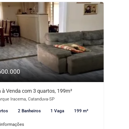
600.000
 à Venda com 3 quartos, 199m²
rque Iracema, Catanduva-SP
rtos
2 Banheiros
1 Vaga
199 m²
 informações