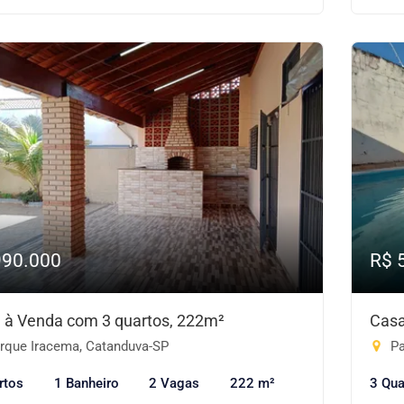
990.000
R$ 
 à Venda com 3 quartos, 222m²
Casa
rque Iracema, Catanduva-SP
Pa
rtos
1 Banheiro
2 Vagas
222 m²
3 Qua