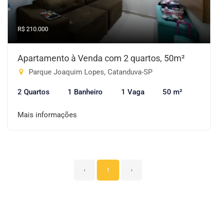
R$ 210.000
Apartamento à Venda com 2 quartos, 50m²
Parque Joaquim Lopes, Catanduva-SP
2 Quartos
1 Banheiro
1 Vaga
50 m²
Mais informações
‹
1
›