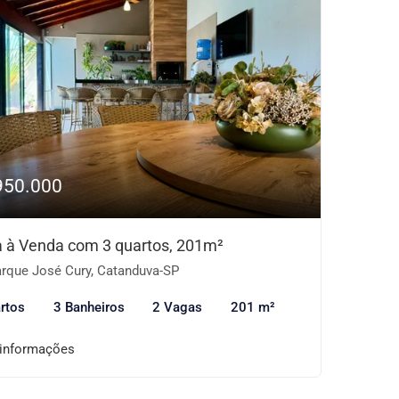
950.000
 à Venda com 3 quartos, 201m²
rque José Cury, Catanduva-SP
rtos
3 Banheiros
2 Vagas
201 m²
 informações