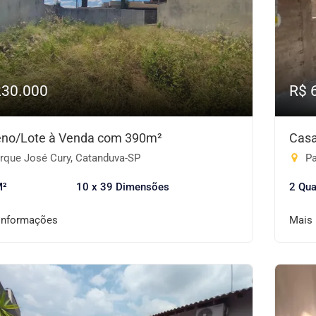
230.000
R$ 
eno/Lote à Venda com 390m²
Casa
rque José Cury, Catanduva-SP
Pa
M²
10 x 39 Dimensões
2 Qua
informações
Mais