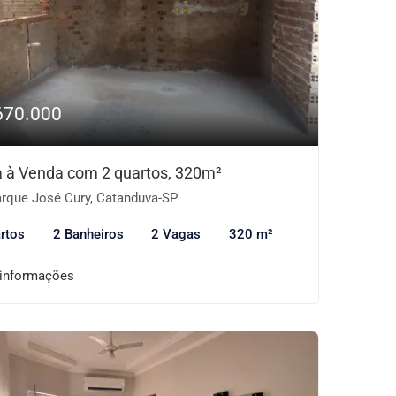
670.000
 à Venda com 2 quartos, 320m²
rque José Cury, Catanduva-SP
rtos
2 Banheiros
2 Vagas
320 m²
 informações