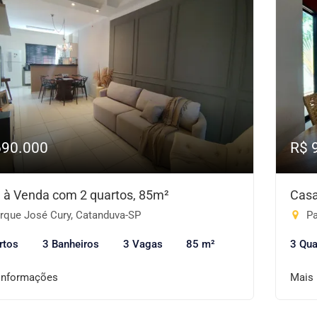
690.000
R$ 
 à Venda com 2 quartos, 85m²
Casa
rque José Cury, Catanduva-SP
Pa
rtos
3 Banheiros
3 Vagas
85 m²
3 Qua
informações
Mais