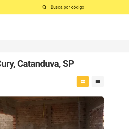
ury, Catanduva, SP
Mostrar resultados em 
Mostrar resultad