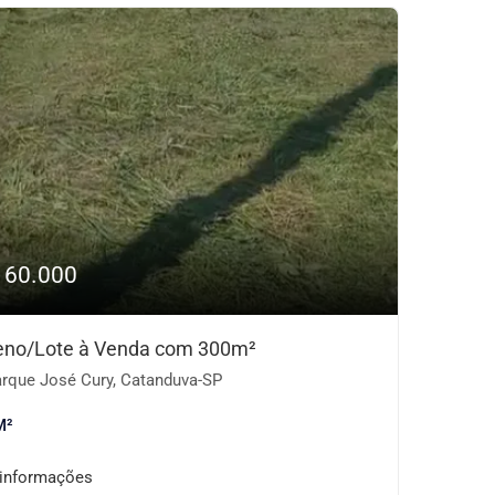
160.000
eno/Lote à Venda com 300m²
rque José Cury, Catanduva-SP
M²
 informações