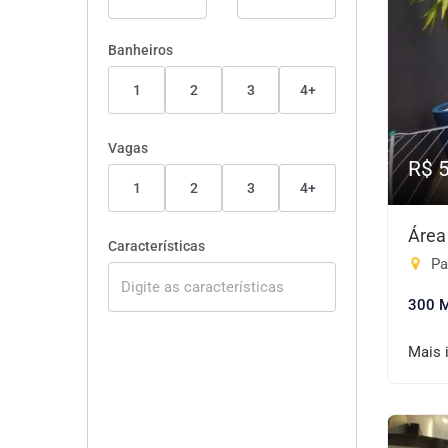
Banheiros
1
2
3
4+
Vagas
R$ 
1
2
3
4+
Área
Características
Pa
300 
Mais 