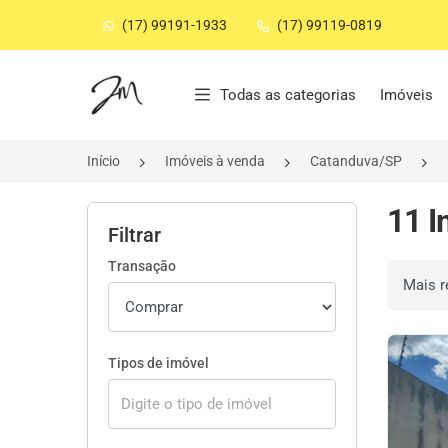
(17) 99191-1933
(17) 99119-0819
Página inicial
Todas as categorias
Imóveis
Início
Imóveis à venda
Catanduva/SP
11 I
Filtrar
Transação
Ordenar 
Tipos de imóvel