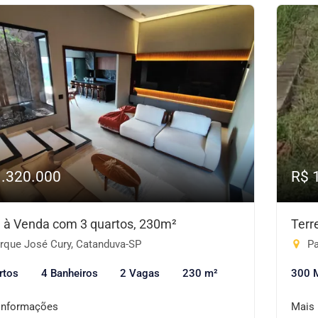
1.320.000
R$ 
 à Venda com 3 quartos, 230m²
Terr
rque José Cury, Catanduva-SP
Pa
rtos
4 Banheiros
2 Vagas
230 m²
300 
informações
Mais