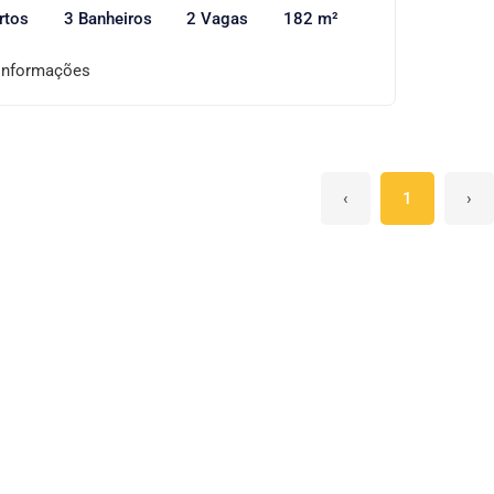
rtos
3 Banheiros
2 Vagas
182 m²
informações
‹
1
›