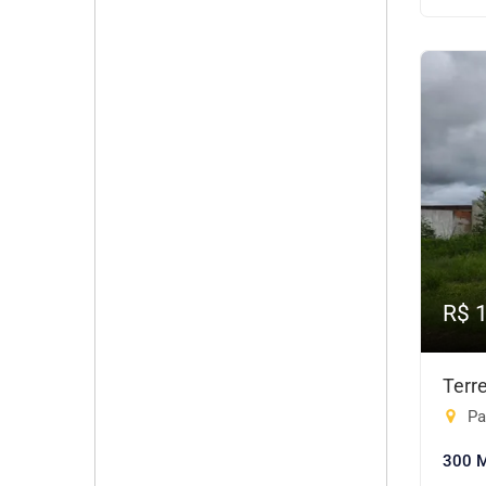
R$ 
Terr
Pa
300 