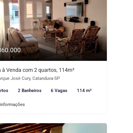
360.000
 à Venda com 2 quartos, 114m²
rque José Cury, Catanduva-SP
rtos
2 Banheiros
6 Vagas
114 m²
 informações