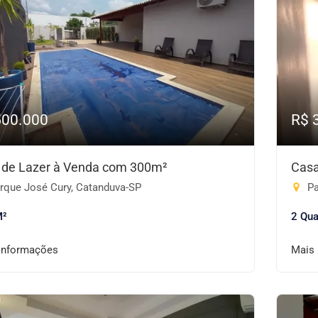
500.000
R$ 
 de Lazer à Venda com 300m²
Casa
rque José Cury, Catanduva-SP
Pa
M²
2 Qua
informações
Mais