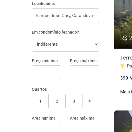
Localidades
Em condomínio fechado?
R$ 
Terr
Preço mínimo
Preço máximo
Pa
390 
Quartos
Mais 
1
2
3
4+
Área mínima
Área máxima