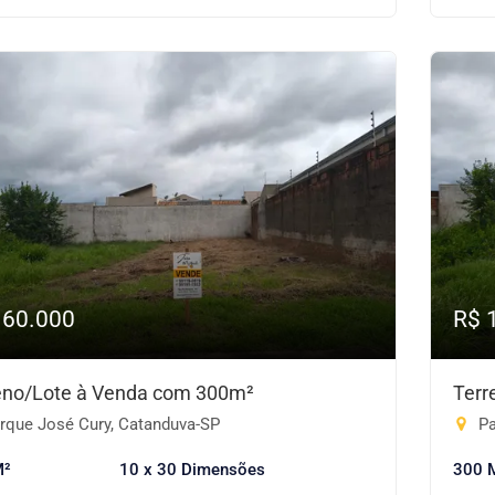
160.000
R$ 
eno/Lote à Venda com 300m²
Terr
rque José Cury, Catanduva-SP
Pa
M²
10 x 30 Dimensões
300 