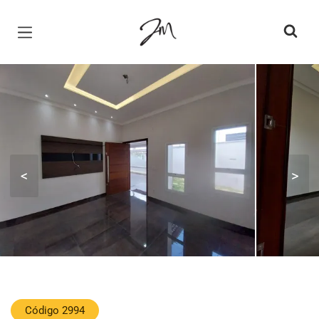
Página inicial
<
>
Código 2994