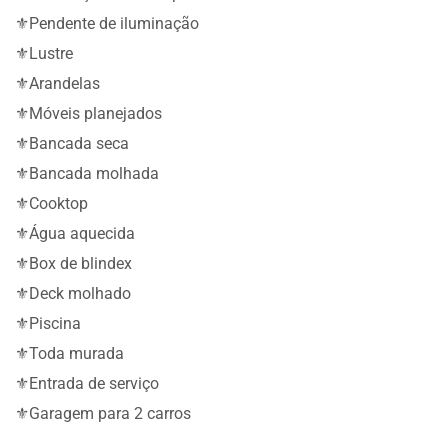
⚜️Pendente de iluminação
⚜️Lustre
⚜️Arandelas
⚜️Móveis planejados
⚜️Bancada seca
⚜️Bancada molhada
⚜️Cooktop
⚜️Água aquecida
⚜️Box de blindex
⚜️Deck molhado
⚜️Piscina
⚜️Toda murada
⚜️Entrada de serviço
⚜️Garagem para 2 carros