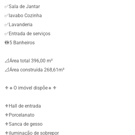
✅Sala de Jantar
✅lavabo Cozinha
✅Lavanderia
✅Entrada de serviços
🚻5 Banheiros
📐Área total 396,00 m²
📐Área construída 268,61m²
⚜️🔹O imóvel dispõe🔹⚜️
⚜️Hall de entrada
⚜️Porcelanato
⚜️Sanca de gesso
⚜️iluminação de sobrepor