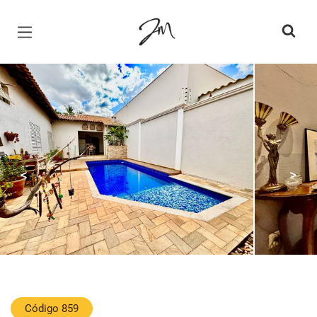
Página inicial
<
>
Código 859