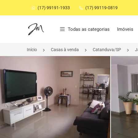
(17) 99191-1933
(17) 99119-0819
Página inicial
Todas as categorias
Imóveis
Início
Casas à venda
Catanduva/SP
J
<