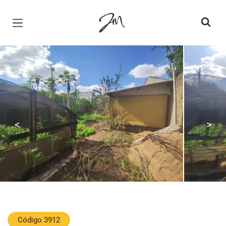
Página inicial
<
>
Código 3912