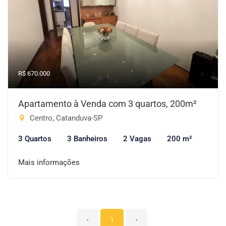
R$ 670.000
Apartamento à Venda com 3 quartos, 200m²
Centro, Catanduva-SP
3 Quartos
3 Banheiros
2 Vagas
200 m²
Mais informações
‹
1
›