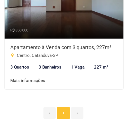
R$ 850.000
Apartamento à Venda com 3 quartos, 227m²
Centro, Catanduva-SP
3 Quartos
3 Banheiros
1 Vaga
227 m²
Mais informações
‹
1
›