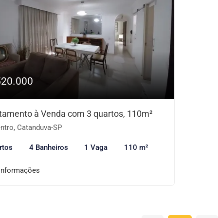
520.000
tamento à Venda com 3 quartos, 110m²
ntro, Catanduva-SP
rtos
4 Banheiros
1 Vaga
110 m²
informações