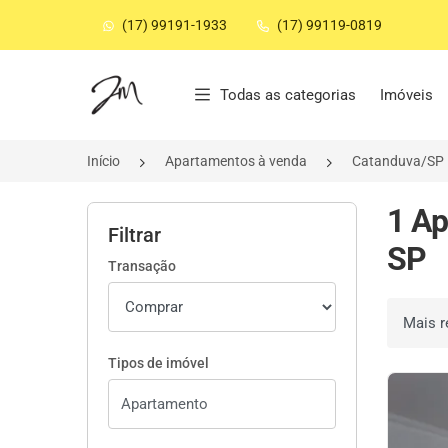
(17) 99191-1933
(17) 99119-0819
Página inicial
Todas as categorias
Imóveis
Início
Apartamentos à venda
Catanduva/SP
1 Ap
Filtrar
SP
Transação
Ordenar 
Tipos de imóvel