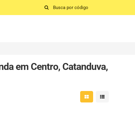
nda em Centro, Catanduva,
Mostrar resultados em 
Mostrar resultad