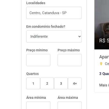
Localidades
Em condomínio fechado?
R$ 
Preço mínimo
Preço máximo
Apar
Ce
3 Qua
Quartos
1
2
3
4+
Mais 
Área mínima
Área máxima