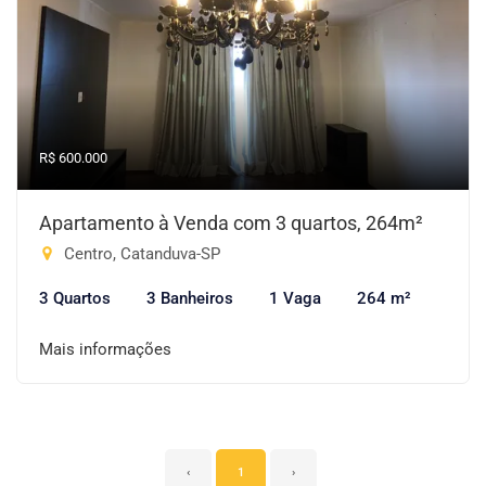
R$ 600.000
Apartamento à Venda com 3 quartos, 264m²
Centro, Catanduva-SP
3 Quartos
3 Banheiros
1 Vaga
264 m²
Mais informações
‹
1
›