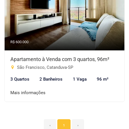
R$ 600.000
Apartamento à Venda com 3 quartos, 96m²
São Francisco, Catanduva-SP
3 Quartos
2 Banheiros
1 Vaga
96 m²
Mais informações
‹
1
›