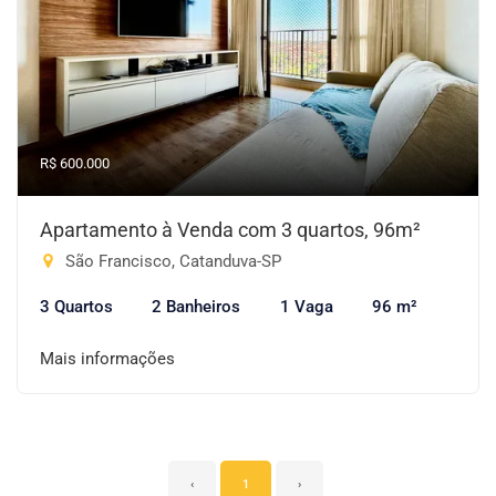
R$ 600.000
Apartamento à Venda com 3 quartos, 96m²
São Francisco, Catanduva-SP
3 Quartos
2 Banheiros
1 Vaga
96 m²
Mais informações
‹
1
›