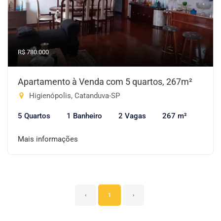
R$ 780.000
Apartamento à Venda com 5 quartos, 267m²
Higienópolis, Catanduva-SP
5 Quartos
1 Banheiro
2 Vagas
267 m²
Mais informações
‹
1
›