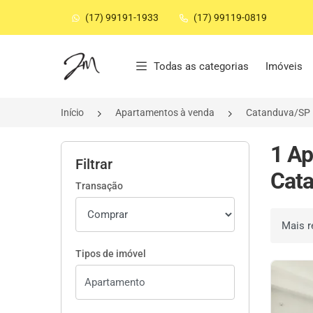
(17) 99191-1933
(17) 99119-0819
Página inicial
Todas as categorias
Imóveis
Início
Apartamentos à venda
Catanduva/SP
1 Ap
Filtrar
Cata
Transação
Ordenar 
Tipos de imóvel