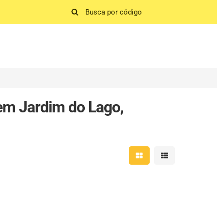
em Jardim do Lago,
Mostrar resultados em 
Mostrar resultad