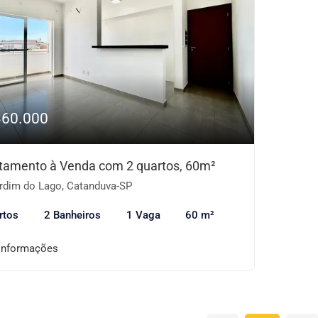
360.000
tamento à Venda com 2 quartos, 60m²
rdim do Lago, Catanduva-SP
rtos
2 Banheiros
1 Vaga
60 m²
informações