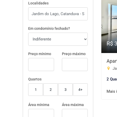
Localidades
Em condomínio fechado?
R$ 
Preço mínimo
Preço máximo
Apar
Ja
2 Qua
Quartos
1
2
3
4+
Mais 
Área mínima
Área máxima