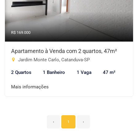
R$ 169.000
Apartamento à Venda com 2 quartos, 47m²
Jardim Monte Carlo, Catanduva-SP
2 Quartos
1 Banheiro
1 Vaga
47 m²
Mais informações
‹
1
›