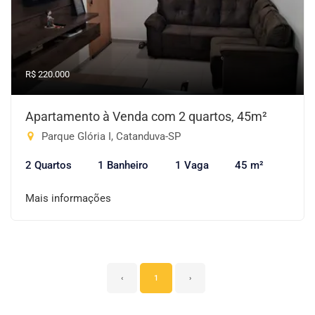
R$ 220.000
Apartamento à Venda com 2 quartos, 45m²
Parque Glória I, Catanduva-SP
2 Quartos
1 Banheiro
1 Vaga
45 m²
Mais informações
‹
1
›