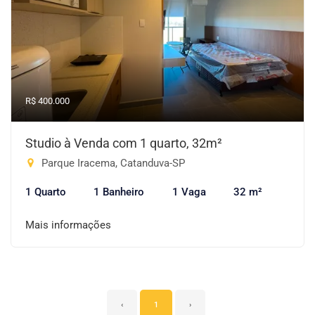
R$ 400.000
Studio à Venda com 1 quarto, 32m²
Parque Iracema, Catanduva-SP
1 Quarto
1 Banheiro
1 Vaga
32 m²
Mais informações
‹
1
›