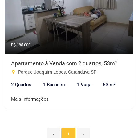
R$ 185.000
Apartamento à Venda com 2 quartos, 53m²
Parque Joaquim Lopes, Catanduva-SP
2 Quartos
1 Banheiro
1 Vaga
53 m²
Mais informações
‹
1
›