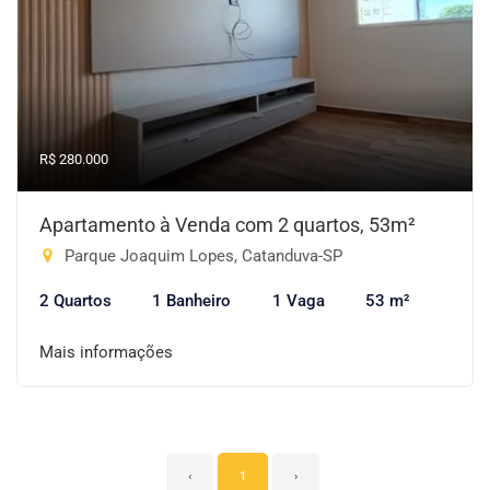
R$ 280.000
Apartamento à Venda com 2 quartos, 53m²
Parque Joaquim Lopes, Catanduva-SP
2 Quartos
1 Banheiro
1 Vaga
53 m²
Mais informações
‹
1
›