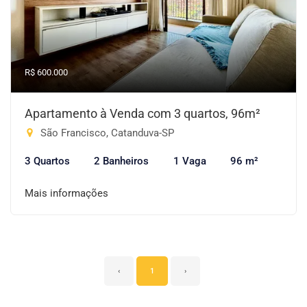
R$ 600.000
Apartamento à Venda com 3 quartos, 96m²
São Francisco, Catanduva-SP
3 Quartos
2 Banheiros
1 Vaga
96 m²
Mais informações
‹
1
›