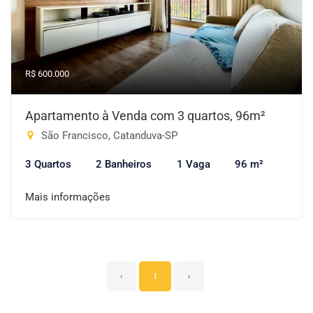
R$ 600.000
Apartamento à Venda com 3 quartos, 96m²
São Francisco, Catanduva-SP
3 Quartos
2 Banheiros
1 Vaga
96 m²
Mais informações
‹
1
›