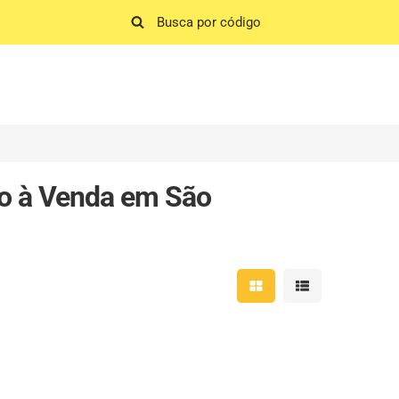
o à Venda em São
Mostrar resultados em 
Mostrar resultad