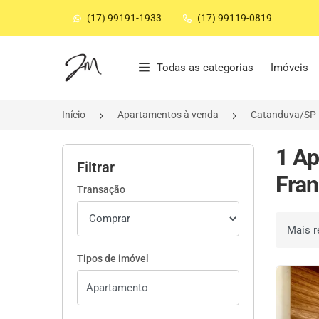
(17) 99191-1933
(17) 99119-0819
Página inicial
Todas as categorias
Imóveis
Início
Apartamentos à venda
Catanduva/SP
1 Ap
Filtrar
Fran
Transação
Ordenar 
Tipos de imóvel