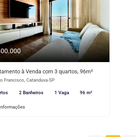
600.000
tamento à Venda com 3 quartos, 96m²
o Francisco, Catanduva-SP
rtos
2 Banheiros
1 Vaga
96 m²
informações