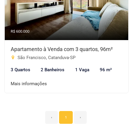
R$ 600.000
Apartamento à Venda com 3 quartos, 96m²
São Francisco, Catanduva-SP
3 Quartos
2 Banheiros
1 Vaga
96 m²
Mais informações
‹
1
›