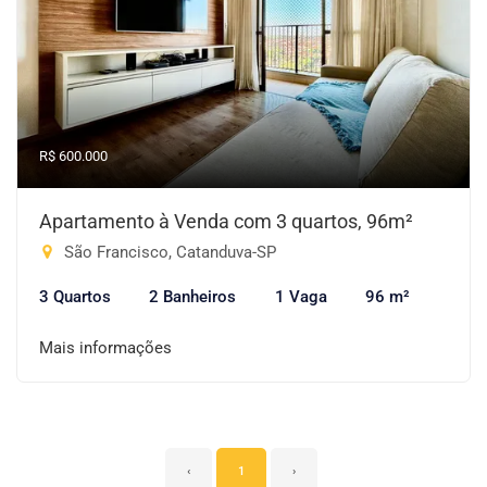
R$ 600.000
Apartamento à Venda com 3 quartos, 96m²
São Francisco, Catanduva-SP
3 Quartos
2 Banheiros
1 Vaga
96 m²
Mais informações
‹
1
›