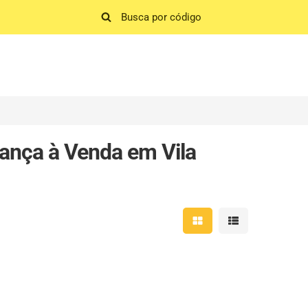
ança à Venda em Vila
Mostrar resultados em 
Mostrar resultad