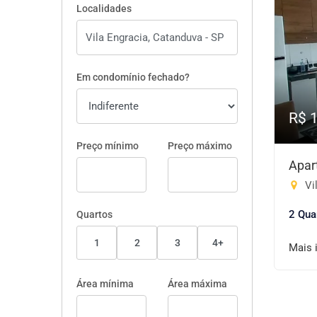
Localidades
Em condomínio fechado?
R$ 
Preço mínimo
Preço máximo
Apar
Vi
2 Qua
Quartos
1
2
3
4+
Mais 
Área mínima
Área máxima