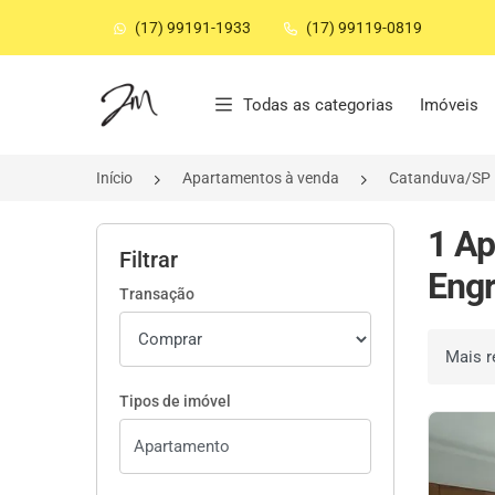
(17) 99191-1933
(17) 99119-0819
Página inicial
Todas as categorias
Imóveis
Início
Apartamentos à venda
Catanduva/SP
1 Ap
Filtrar
Engr
Transação
Ordenar 
Tipos de imóvel