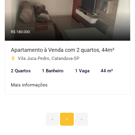
R$ 180.000
Apartamento à Venda com 2 quartos, 44m²
Vila Juca Pedro, Catanduva-SP
2 Quartos
1 Banheiro
1 Vaga
44 m²
Mais informações
‹
1
›