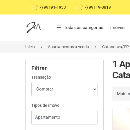
(17) 99191-1933
(17) 99119-0819
Página inicial
Todas as categorias
Imóveis
Início
Apartamentos à venda
Catanduva/SP
1 Ap
Filtrar
Cata
Transação
Ordenar 
Tipos de imóvel