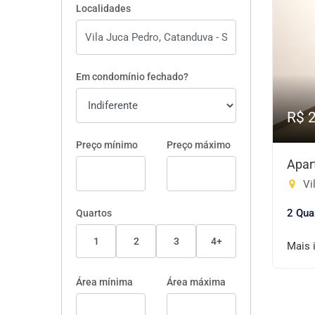
Localidades
Em condomínio fechado?
R$ 
Preço mínimo
Preço máximo
Apar
Vi
2 Qua
Quartos
1
2
3
4+
Mais 
Área mínima
Área máxima