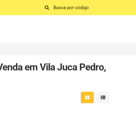
enda em Vila Juca Pedro,
Mostrar resultados em 
Mostrar resultad