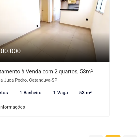
200.000
tamento à Venda com 2 quartos, 53m²
la Juca Pedro, Catanduva-SP
rtos
1 Banheiro
1 Vaga
53 m²
informações