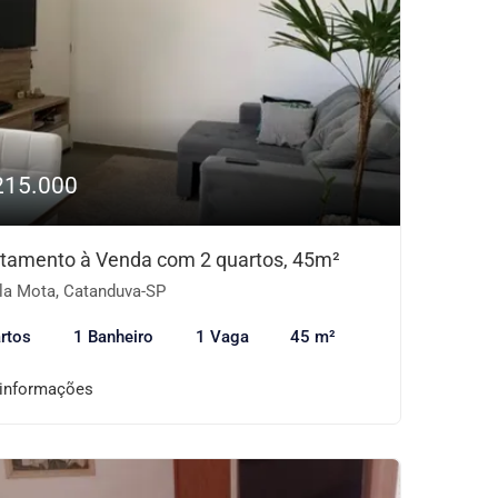
215.000
tamento à Venda com 2 quartos, 45m²
la Mota, Catanduva-SP
rtos
1 Banheiro
1 Vaga
45 m²
 informações