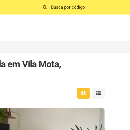
a em Vila Mota,
Mostrar resultados em 
Mostrar resultad