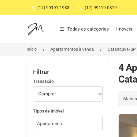
(17) 99191-1933
(17) 99119-0819
Página inicial
Todas as categorias
Imóveis
Início
Apartamentos à venda
Catanduva/SP
4 Ap
Filtrar
Cata
Transação
Ordenar 
Tipos de imóvel