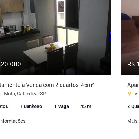
220.000
R$ 
tamento à Venda com 2 quartos, 45m²
Apar
la Mota, Catanduva-SP
Vi
rtos
1 Banheiro
1 Vaga
45 m²
2 Qua
informações
Mais