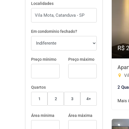
Localidades
Em condomínio fechado?
R$ 
Preço mínimo
Preço máximo
Apar
Vi
2 Qua
Quartos
1
2
3
4+
Mais 
Área mínima
Área máxima