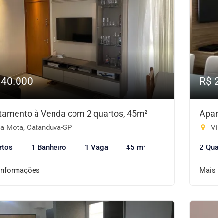
240.000
R$ 
tamento à Venda com 2 quartos, 45m²
Apar
la Mota, Catanduva-SP
Vi
rtos
1 Banheiro
1 Vaga
45 m²
2 Qua
informações
Mais