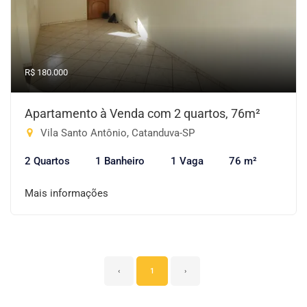
R$ 180.000
Apartamento à Venda com 2 quartos, 76m²
Vila Santo Antônio, Catanduva-SP
2 Quartos
1 Banheiro
1 Vaga
76 m²
Mais informações
‹
1
›