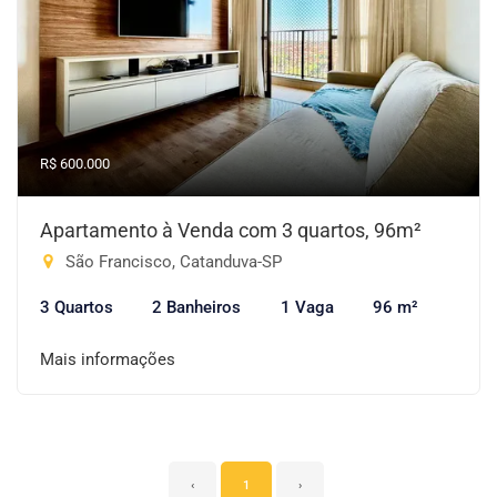
R$ 600.000
Apartamento à Venda com 3 quartos, 96m²
São Francisco, Catanduva-SP
3 Quartos
2 Banheiros
1 Vaga
96 m²
Mais informações
‹
1
›