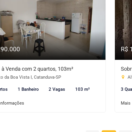
290.000
R$ 
 à Venda com 2 quartos, 103m²
Sobr
o da Boa Vista I, Catanduva-SP
Al
rtos
1 Banheiro
2 Vagas
103 m²
3 Qua
informações
Mais