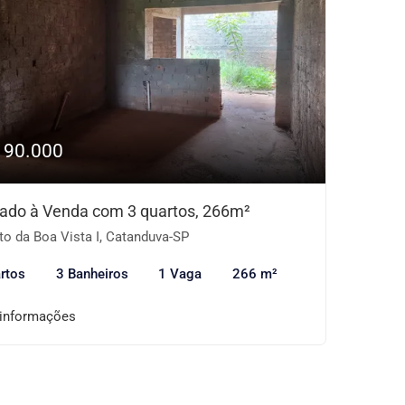
190.000
ado à Venda com 3 quartos, 266m²
to da Boa Vista I, Catanduva-SP
rtos
3 Banheiros
1 Vaga
266 m²
 informações