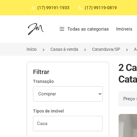
(17) 99191-1933
(17) 99119-0819
Página inicial
Todas as categorias
Imóveis
Início
Casas à venda
Catanduva/SP
A
2 Ca
Filtrar
Cata
Transação
Ordenar 
Tipos de imóvel