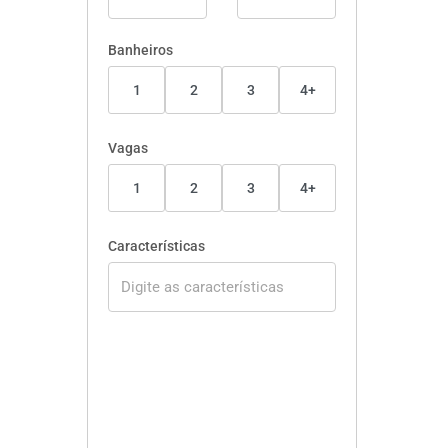
Banheiros
1
2
3
4+
Vagas
1
2
3
4+
Características