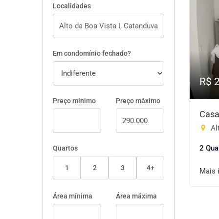
Localidades
Em condomínio fechado?
R$ 
Preço mínimo
Preço máximo
Casa
Alt
2 Qua
Quartos
1
2
3
4+
Mais 
Área mínima
Área máxima