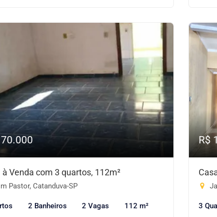
170.000
R$ 
 à Venda com 3 quartos, 112m²
Casa
m Pastor, Catanduva-SP
Ja
rtos
2 Banheiros
2 Vagas
112 m²
3 Qua