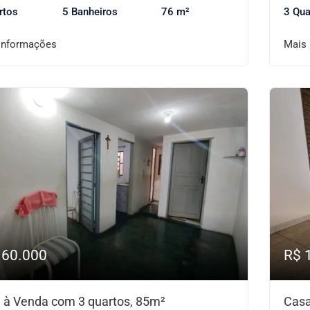
rtos
5 Banheiros
76 m²
3 Qua
informações
Mais
160.000
R$ 
 à Venda com 3 quartos, 85m²
Casa