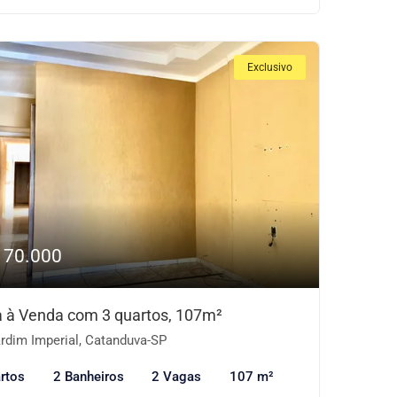
Exclusivo
170.000
 à Venda com 3 quartos, 107m²
rdim Imperial, Catanduva-SP
rtos
2 Banheiros
2 Vagas
107 m²