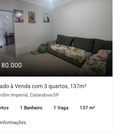
180.000
ado à Venda com 3 quartos, 137m²
rdim Imperial, Catanduva-SP
rtos
1 Banheiro
1 Vaga
137 m²
 informações