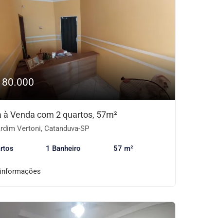
180.000
 à Venda com 2 quartos, 57m²
rdim Vertoni, Catanduva-SP
rtos
1 Banheiro
57 m²
 informações