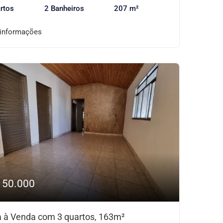
rtos
2 Banheiros
207 m²
 informações
150.000
 à Venda com 3 quartos, 163m²