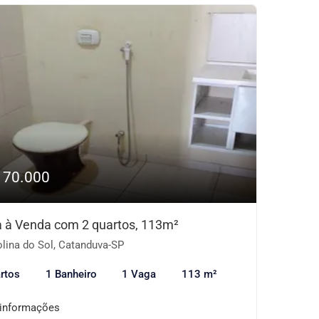
170.000
 à Venda com 2 quartos, 113m²
lina do Sol, Catanduva-SP
rtos
1 Banheiro
1 Vaga
113 m²
 informações