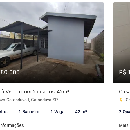
180.000
R$ 
 à Venda com 2 quartos, 42m²
Casa
va Catanduva I, Catanduva-SP
Co
rtos
1 Banheiro
1 Vaga
42 m²
2 Qua
informações
Mais