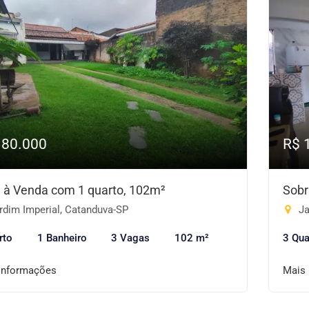
180.000
R$ 
 à Venda com 1 quarto, 102m²
Sobr
rdim Imperial, Catanduva-SP
Ja
rto
1 Banheiro
3 Vagas
102 m²
3 Qua
informações
Mais