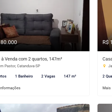
180.000
R$ 
 à Venda com 2 quartos, 147m²
Casa
m Pastor, Catanduva-SP
Ja
rtos
1 Banheiro
2 Vagas
147 m²
2 Qua
informações
Mais