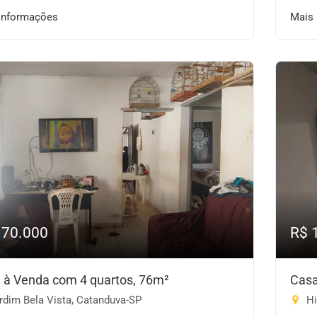
informações
Mais
170.000
R$ 
 à Venda com 4 quartos, 76m²
Casa
rdim Bela Vista, Catanduva-SP
Hi