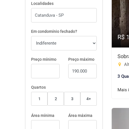
Localidades
Em condomínio fechado?
R$ 
Sobr
Preço mínimo
Preço máximo
Alt
3 Qua
Quartos
Mais 
1
2
3
4+
Área mínima
Área máxima