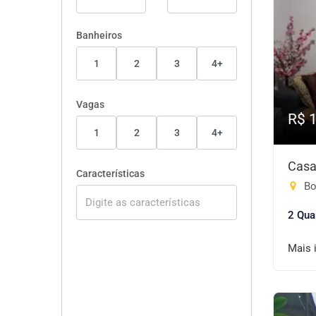
Banheiros
1
2
3
4+
Vagas
R$ 
1
2
3
4+
Casa
Características
Bo
2 Qua
Mais 