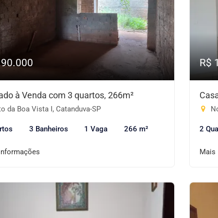
190.000
R$ 
ado à Venda com 3 quartos, 266m²
Casa
o da Boa Vista I, Catanduva-SP
No
rtos
3 Banheiros
1 Vaga
266 m²
2 Qua
informações
Mais