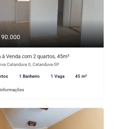
190.000
 à Venda com 2 quartos, 45m²
va Catanduva II, Catanduva-SP
rtos
1 Banheiro
1 Vaga
45 m²
 informações