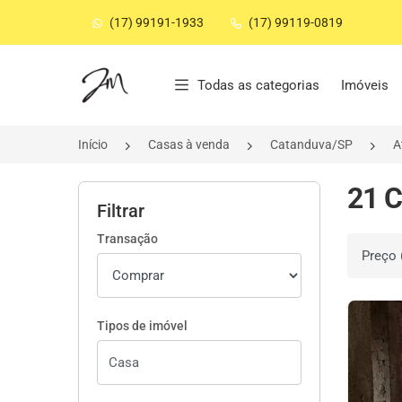
(17) 99191-1933
(17) 99119-0819
Página inicial
Todas as categorias
Imóveis
Início
Casas à venda
Catanduva/SP
A
21 C
Filtrar
Transação
Ordenar 
Tipos de imóvel