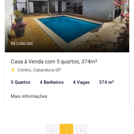
R$ 2.000.000
Casa à Venda com 5 quartos, 374m²
Centro, Catanduva-SP
5 Quartos
4 Banheiros
4 Vagas
374 m²
Mais informações
‹
1
›