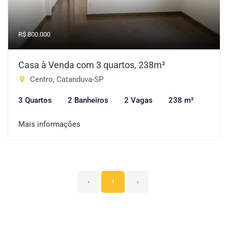
R$ 800.000
Casa à Venda com 3 quartos, 238m²
Centro, Catanduva-SP
3 Quartos
2 Banheiros
2 Vagas
238 m²
Mais informações
‹
1
›