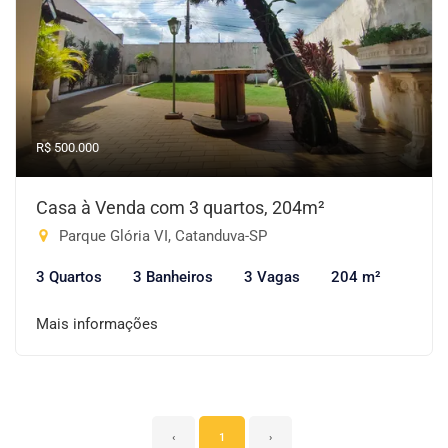
R$ 500.000
Casa à Venda com 3 quartos, 204m²
Parque Glória VI, Catanduva-SP
3 Quartos
3 Banheiros
3 Vagas
204 m²
Mais informações
‹
1
›