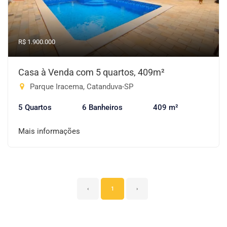
R$ 1.900.000
Casa à Venda com 5 quartos, 409m²
Parque Iracema, Catanduva-SP
5 Quartos
6 Banheiros
409 m²
Mais informações
‹
1
›