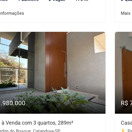
informações
Mais
1.980.000
R$ 
 à Venda com 3 quartos, 289m²
Casa
rdim do Bosque, Catanduva-SP
Pa