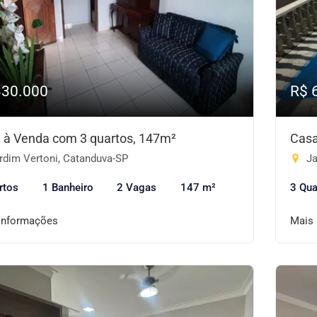
330.000
R$ 
 à Venda com 3 quartos, 147m²
Casa
rdim Vertoni, Catanduva-SP
Ja
rtos
1 Banheiro
2 Vagas
147 m²
3 Qua
informações
Mais