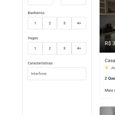
Banheiros
1
2
3
4+
Vagas
R$ 
1
2
3
4+
Casa
Características
Ja
2 Qua
Mais 