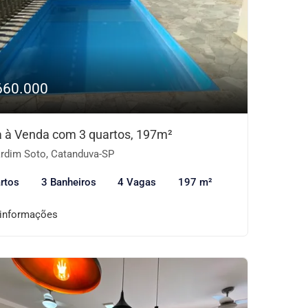
660.000
 à Venda com 3 quartos, 197m²
rdim Soto, Catanduva-SP
rtos
3 Banheiros
4 Vagas
197 m²
 informações