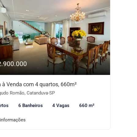
2.900.000
 à Venda com 4 quartos, 660m²
udo Romão, Catanduva-SP
rtos
6 Banheiros
4 Vagas
660 m²
 informações