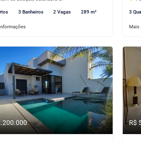
rtos
3 Banheiros
2 Vagas
289 m²
3 Qua
informações
Mais
2.200.000
R$ 