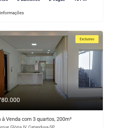
 informações
Exclusivo
780.000
 à Venda com 3 quartos, 200m²
rque Glória IV, Catanduva-SP