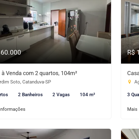
360.000
R$ 
 à Venda com 2 quartos, 104m²
Casa
rdim Soto, Catanduva-SP
Ag
rtos
2 Banheiros
2 Vagas
104 m²
3 Qua
informações
Mais