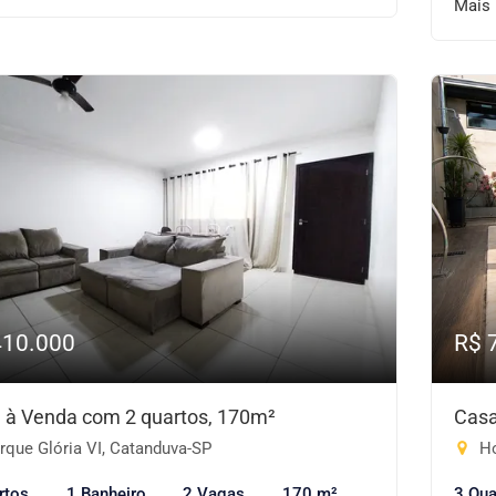
Mais
410.000
R$ 
 à Venda com 2 quartos, 170m²
Casa
rque Glória VI, Catanduva-SP
Ho
rtos
1 Banheiro
2 Vagas
170 m²
3 Qua