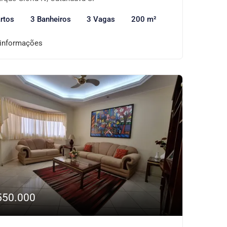
rtos
3 Banheiros
3 Vagas
200 m²
 informações
550.000