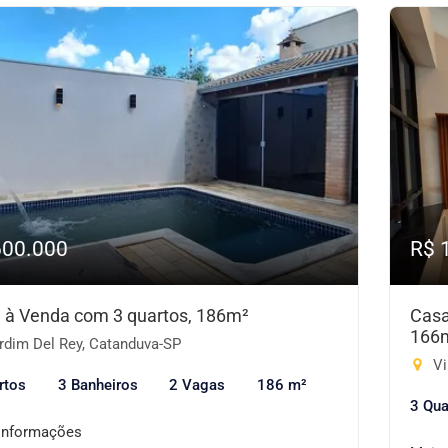
600.000
R$ 
 à Venda com 3 quartos, 186m²
Casa
166
rdim Del Rey, Catanduva-SP
Vi
rtos
3 Banheiros
2 Vagas
186 m²
3 Qua
informações