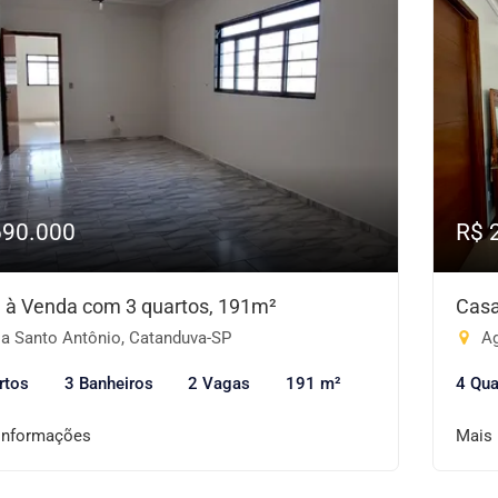
690.000
R$ 
 à Venda com 3 quartos, 191m²
Casa
la Santo Antônio, Catanduva-SP
Ag
rtos
3 Banheiros
2 Vagas
191 m²
4 Qua
informações
Mais