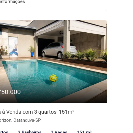
 informações
750.000
 à Venda com 3 quartos, 151m²
rizon, Catanduva-SP
rtos
3 Banheiros
2 Vagas
151 m²