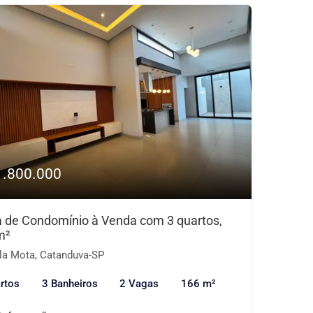
1.800.000
 de Condomínio à Venda com 3 quartos,
m²
la Mota, Catanduva-SP
rtos
3 Banheiros
2 Vagas
166 m²