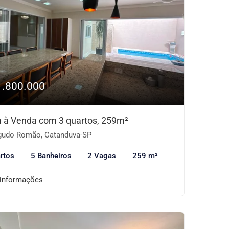
1.800.000
 à Venda com 3 quartos, 259m²
udo Romão, Catanduva-SP
rtos
5 Banheiros
2 Vagas
259 m²
 informações