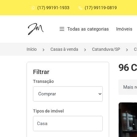
(17) 99191-1933
(17) 99119-0819
Página inicial
Todas as categorias
Imóveis
Início
Casas à venda
Catanduva/SP
C
96 C
Filtrar
Transação
Ordenar 
Tipos de imóvel