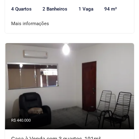
4 Quartos
2 Banheiros
1 Vaga
94 m²
Mais informações
R$ 440.000
Casa à Venda com 3 quartos, 191m²