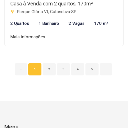
Casa à Venda com 2 quartos, 170m²
Parque Glória VI, Catanduva-SP
2 Quartos
1 Banheiro
2 Vagas
170 m²
Mais informações
‹
1
2
3
4
5
›
Menu