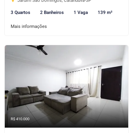
Jardim São Domingos, Catanduva-SP
3 Quartos
2 Banheiros
1 Vaga
139 m²
Mais informações
R$ 410.000