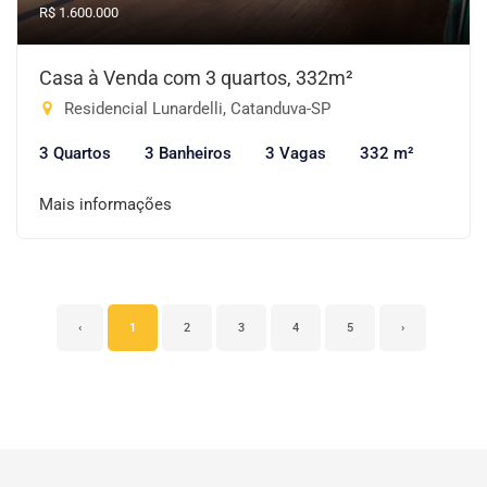
R$ 1.600.000
Casa à Venda com 3 quartos, 332m²
Residencial Lunardelli, Catanduva-SP
3 Quartos
3 Banheiros
3 Vagas
332 m²
Mais informações
‹
1
2
3
4
5
›