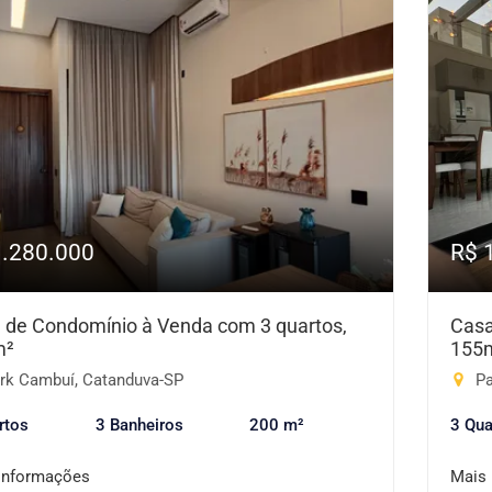
1.280.000
R$ 
 de Condomínio à Venda com 3 quartos,
Casa
m²
155
rk Cambuí, Catanduva-SP
Pa
rtos
3 Banheiros
200 m²
3 Qua
informações
Mais