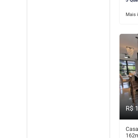
3 Qua
Mais 
R$ 
Casa
162