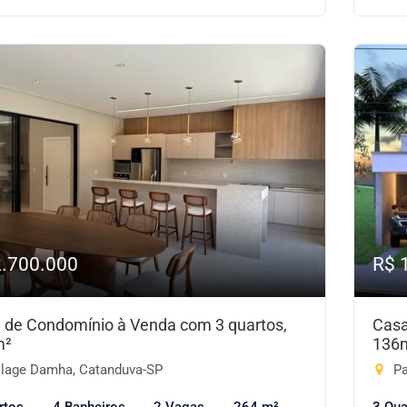
2.700.000
R$ 
 de Condomínio à Venda com 3 quartos,
Casa
m²
136
llage Damha, Catanduva-SP
Pa