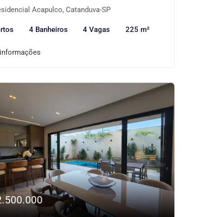
sidencial Acapulco, Catanduva-SP
rtos
4 Banheiros
4 Vagas
225 m²
 informações
2.500.000