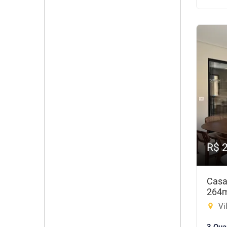
R$ 
Casa
264
Vi