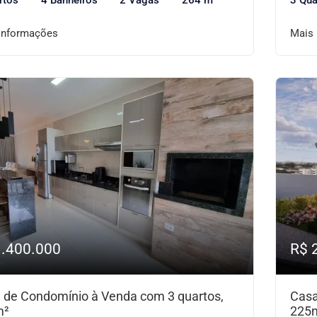
rtos
4 Banheiros
2 Vagas
264 m²
3 Qua
informações
Mais
1.400.000
R$ 
 de Condomínio à Venda com 3 quartos,
Casa
m²
225