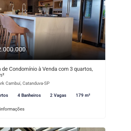
2.000.000
 de Condomínio à Venda com 3 quartos,
m²
rk Cambuí, Catanduva-SP
rtos
4 Banheiros
2 Vagas
179 m²
 informações