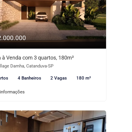
2.000.000
 à Venda com 3 quartos, 180m²
llage Damha, Catanduva-SP
rtos
4 Banheiros
2 Vagas
180 m²
 informações