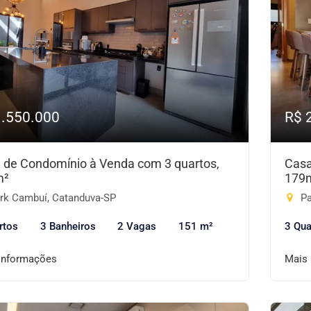
1.550.000
R$ 
 de Condomínio à Venda com 3 quartos,
Casa
m²
179
rk Cambuí, Catanduva-SP
Pa
rtos
3 Banheiros
2 Vagas
151 m²
3 Qua
informações
Mais