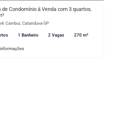
 de Condomínio à Venda com 3 quartos,
m²
rk Cambuí, Catanduva-SP
rtos
1 Banheiro
2 Vagas
270 m²
 informações