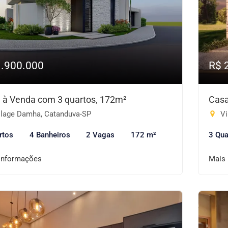
1.900.000
R$ 
 à Venda com 3 quartos, 172m²
Casa
llage Damha, Catanduva-SP
Vi
rtos
4 Banheiros
2 Vagas
172 m²
3 Qua
informações
Mais