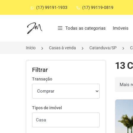
(17) 99191-1933
(17) 99119-0819
Página inicial
Todas as categorias
Imóveis
Início
Casas à venda
Catanduva/SP
C
13 C
Filtrar
Transação
Ordenar 
Tipos de imóvel