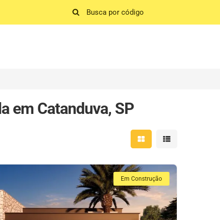
da em Catanduva, SP
Mostrar resultados em 
Mostrar resultad
Em Construção