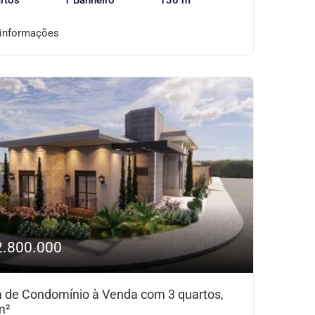
rtos
1 Banheiro
136 m²
 informações
2.800.000
 de Condomínio à Venda com 3 quartos,
m²