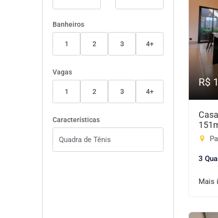
Banheiros
1
2
3
4+
Vagas
R$ 
1
2
3
4+
Casa
Características
151
Pa
3 Qua
Mais 