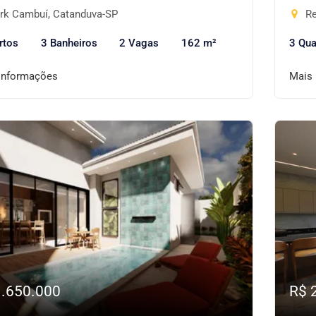
rk Cambuí, Catanduva-SP
Re
rtos
3 Banheiros
2 Vagas
162 m²
3 Qua
informações
Mais
1.650.000
R$ 