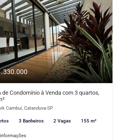
1.330.000
 de Condomínio à Venda com 3 quartos,
m²
rk Cambuí, Catanduva-SP
rtos
3 Banheiros
2 Vagas
155 m²
 informações