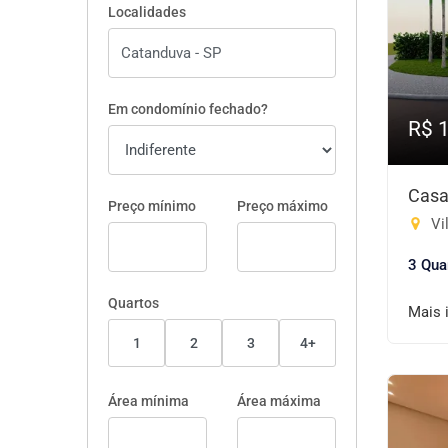
Localidades
Em condomínio fechado?
R$ 
Casa
Preço mínimo
Preço máximo
Vi
3 Qua
Quartos
Mais 
1
2
3
4+
Área mínima
Área máxima