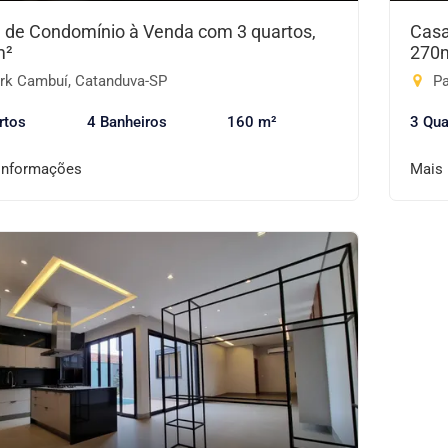
 de Condomínio à Venda com 3 quartos,
Casa
m²
270
rk Cambuí, Catanduva-SP
Pa
rtos
4 Banheiros
160 m²
3 Qua
informações
Mais