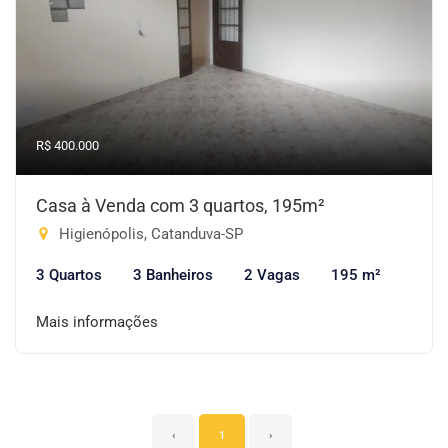
R$ 400.000
Casa à Venda com 3 quartos, 195m²
Higienópolis, Catanduva-SP
3 Quartos
3 Banheiros
2 Vagas
195 m²
Mais informações
‹
1
›